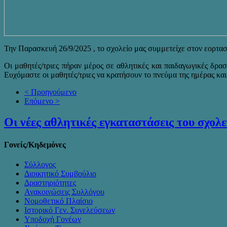
Την Παρασκευή 26/9/2025 , το σχολείο μας συμμετείχε στον εορτα
Οι μαθητές/τριες πήραν μέρος σε αθλητικές και παιδαγωγικές δρα
Ευχόμαστε οι μαθητές/τριες να κρατήσουν το πνεύμα της ημέρας και
< Προηγούμενο
Επόμενο >
Οι νέες αθλητικές εγκαταστάσεις του σχολε
Γονείς/Κηδεμόνες
Σύλλογος
Διοικητικό Συμβούλιο
Δραστηριότητες
Ανακοινώσεις Συλλόγου
Νομοθετικό Πλαίσιο
Ιστορικό Γεν. Συνελεύσεων
Υποδοχή Γονέων