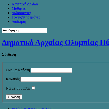
Κεντρική σελίδα
Μαθητές
Διδάσκοντες
Γονείς/Κηδεμόνες
Διοίκηση
Δημοτικό Αρχαίας Ολυμπίας Π
Σύνδεση
Όνομα Χρήστη
Κωδικός
Να με θυμάσαι
Ξεχάσατε τον κωδικό σας;