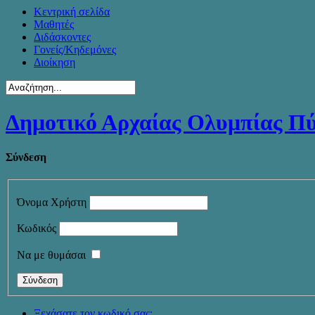
Κεντρική σελίδα
Μαθητές
Διδάσκοντες
Γονείς/Κηδεμόνες
Διοίκηση
Δημοτικό Αρχαίας Ολυμπίας Π
Σύνδεση
Όνομα Χρήστη
Κωδικός
Να με θυμάσαι
Ξεχάσατε τον κωδικό σας;