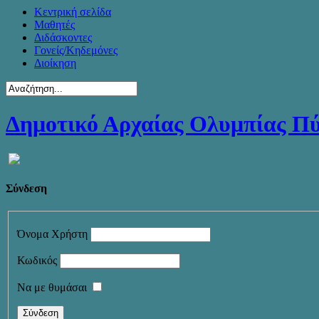
Κεντρική σελίδα
Μαθητές
Διδάσκοντες
Γονείς/Κηδεμόνες
Διοίκηση
Δημοτικό Αρχαίας Ολυμπίας Π
Σύνδεση
Όνομα Χρήστη
Κωδικός
Να με θυμάσαι