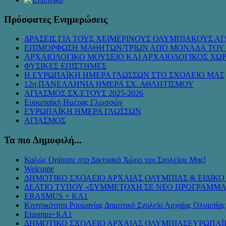
Πρόσφατες Ενημερώσεις
ΔΡΑΣΕΙΣ ΓΙΑ ΤΟΥΣ ΧΕΙΜΕΡΙΝΟΥΣ ΟΛΥΜΠΙΑΚΟΥΣ ΑΓ
ΕΠΙΜΟΡΦΩΣΗ ΜΑΘΗΤΩΝ/ΤΡΙΩΝ ΑΠΟ ΜΟΝΑΔΑ ΤΟΥ
ΑΡΧΑΙΟΛΟΓΙΚΟ ΜΟΥΣΕΙΟ ΚΑΙ ΑΡΧΑΙΟΛΟΓΙΚΟΣ ΧΩ
ΦΥΣΙΚΕΣ ΕΠΙΣΤΗΜΕΣ
Η ΕΥΡΩΠΑΪΚΗ ΗΜΕΡΑ ΓΛΩΣΣΩΝ ΣΤΟ ΣΧΟΛΕΙΟ ΜΑΣ
12η ΠΑΝΕΛΛΗΝΙΑ ΗΜΕΡΑ ΣΧ. ΑΘΛΗΤΙΣΜΟΥ
ΑΓΙΑΣΜΟΣ ΣΧ.ΕΤΟΥΣ 2025-2026
Ευρωπαϊκή Ημέρας Γλωσσών
ΕΥΡΩΠΑΪΚΗ ΗΜΕΡΑ ΓΛΩΣΣΩΝ
ΑΓΙΑΣΜΟΣ
Τα πιο Δημοφιλή...
Καλώς Ορίσατε στο Δικτυακό Χώρο του Σχολείου Μας!
Welcome
ΔΗΜΟΤΙΚΟ ΣΧΟΛΕΙΟ ΑΡΧΑΙΑΣ ΟΛΥΜΠΙΑΣ & ΕΙΔΙΚ
ΔΕΛΤΙΟ ΤΥΠΟΥ «ΣΥΜMΕΤΟΧΗ ΣΕ ΝΕΟ ΠΡΟΓΡΑΜΜΑ
ERASMUS + KA1
Κινητικότητα Ρουμανίας Δημοτικό Σχολείο Αρχαίας Ολυμπίας
Erasmus+KA1
ΔΗΜΟΤΙΚΟ ΣΧΟΛΕΙΟ ΑΡΧΑΙΑΣ ΟΛΥΜΠΙΑΣΕΥΡΩΠΑΪ