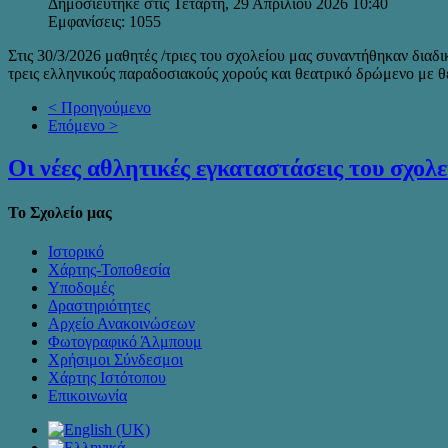
Δημοσιεύτηκε στις Τετάρτη, 29 Απριλίου 2026 10:40
Εμφανίσεις: 1055
Στις 30/3/2026 μαθητές /τριες του σχολείου μας συναντήθηκαν δια
τρεις ελληνικούς παραδοσιακούς χορούς και θεατρικό δρώμενο με 
< Προηγούμενο
Επόμενο >
Οι νέες αθλητικές εγκαταστάσεις του σχολε
Το Σχολείο μας
Ιστορικό
Χάρτης-Τοποθεσία
Υποδομές
Δραστηριότητες
Αρχείο Ανακοινώσεων
Φωτογραφικό Άλμπουμ
Χρήσιμοι Σύνδεσμοι
Χάρτης Ιστότοπου
Επικοινωνία