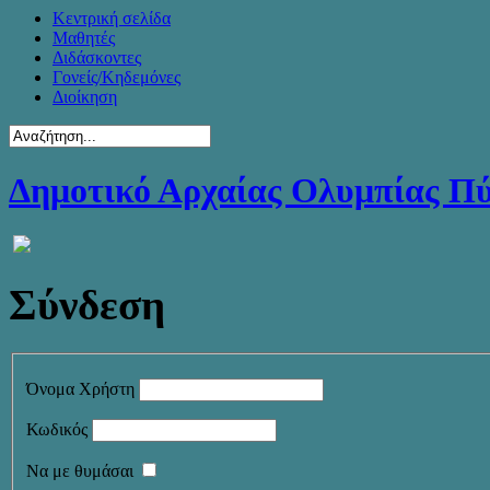
Κεντρική σελίδα
Μαθητές
Διδάσκοντες
Γονείς/Κηδεμόνες
Διοίκηση
Δημοτικό Αρχαίας Ολυμπίας Π
Σύνδεση
Όνομα Χρήστη
Κωδικός
Να με θυμάσαι