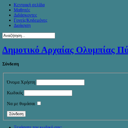
Κεντρική σελίδα
Μαθητές
Διδάσκοντες
Γονείς/Κηδεμόνες
Διοίκηση
Δημοτικό Αρχαίας Ολυμπίας Π
Σύνδεση
Όνομα Χρήστη
Κωδικός
Να με θυμάσαι
Ξεχάσατε τον κωδικό σας;