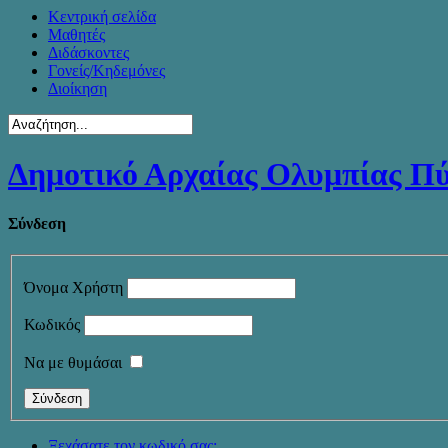
Κεντρική σελίδα
Μαθητές
Διδάσκοντες
Γονείς/Κηδεμόνες
Διοίκηση
Δημοτικό Αρχαίας Ολυμπίας Π
Σύνδεση
Όνομα Χρήστη
Κωδικός
Να με θυμάσαι
Ξεχάσατε τον κωδικό σας;