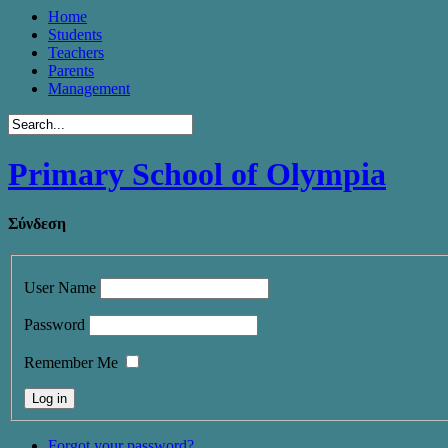
Home
Students
Teachers
Parents
Management
Primary School of Olympia
Σύνδεση
User Name
Password
Remember Me
Forgot your password?