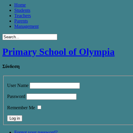
Home
Students
Teachers
Parents
Management
Primary School of Olympia
Σύνδεση
User Name
Password
Remember Me
Forgot your password?