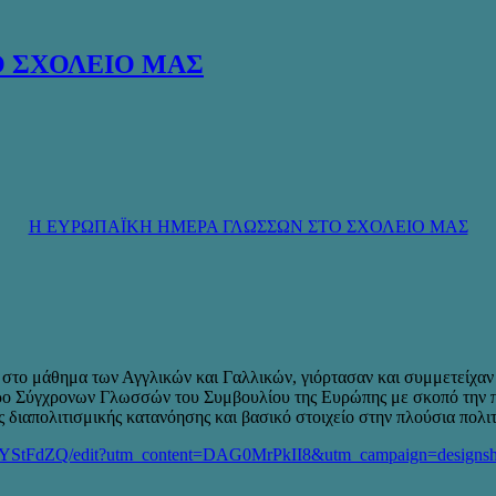
Ο ΣΧΟΛΕΙΟ ΜΑΣ
Η ΕΥΡΩΠΑΪΚΗ ΗΜΕΡΑ ΓΛΩΣΣΩΝ ΣΤΟ ΣΧΟΛΕΙΟ ΜΑΣ
ς, στο μάθημα των Αγγλικών και Γαλλικών, γιόρτασαν και συμμετείχ
ντρο Σύγχρονων Γλωσσών του Συμβουλίου της Ευρώπης με σκοπό την
 διαπολιτισμικής κατανόησης και βασικό στοιχείο στην πλούσια πολι
YStFdZQ/edit?utm_content=DAG0MrPkII8&utm_campaign=designsha