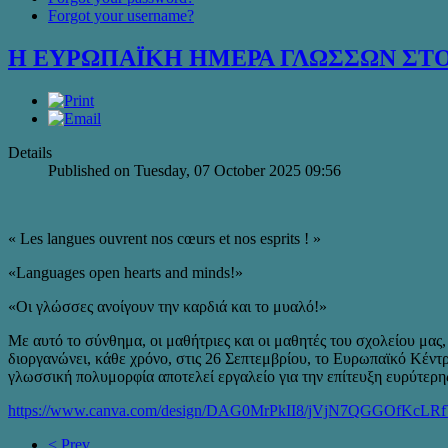
Forgot your username?
Η ΕΥΡΩΠΑΪΚΗ ΗΜΕΡΑ ΓΛΩΣΣΩΝ ΣΤ
Details
Published on Tuesday, 07 October 2025 09:56
« Les langues ouvrent nos cœurs et nos esprits ! »
«Languages open hearts and minds!»
«Οι γλώσσες ανοίγουν την καρδιά και το μυαλό!»
Με αυτό το σύνθημα, οι μαθήτριες και οι μαθητές του σχολείου μα
διοργανώνει, κάθε χρόνο, στις 26 Σεπτεμβρίου, το Ευρωπαϊκό Κέ
γλωσσική πολυμορφία αποτελεί εργαλείο για την επίτευξη ευρύτερης
https://www.canva.com/design/DAG0MrPkII8/jVjN7QGGOfKcLRf
< Prev