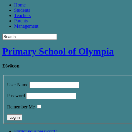
Home
Students
Teachers
Parents
Management
Primary School of Olympia
Σύνδεση
User Name
Password
Remember Me
Forgot your password?