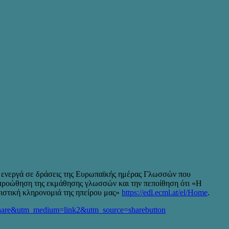
αν ενεργά σε δράσεις της Ευρωπαϊκής ημέρας Γλωσσών που
 προώθηση της εκμάθησης γλωσσών και την πεποίθηση ότι «Η
τιστική κληρονομιά της ηπείρου μας»
https://edl.ecml.at/el/Home
.
re&utm_medium=link2&utm_source=sharebutton