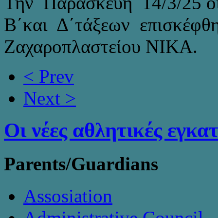
Την Παρασκευή 14/3/25 οι
Β΄και Δ΄τάξεων επισκέφθη
Ζαχαροπλαστείου ΝΙΚΑ.
< Prev
Next >
Οι νέες αθλητικές εγκα
Parents/Guardians
Assosiation
Administrative Council