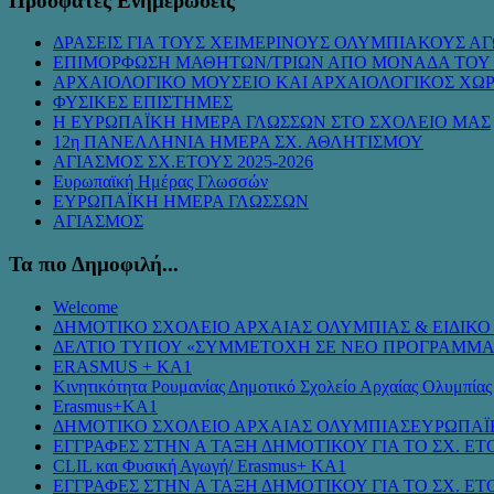
Πρόσφατες Ενημερώσεις
ΔΡΑΣΕΙΣ ΓΙΑ ΤΟΥΣ ΧΕΙΜΕΡΙΝΟΥΣ ΟΛΥΜΠΙΑΚΟΥΣ ΑΓ
ΕΠΙΜΟΡΦΩΣΗ ΜΑΘΗΤΩΝ/ΤΡΙΩΝ ΑΠΟ ΜΟΝΑΔΑ ΤΟΥ
ΑΡΧΑΙΟΛΟΓΙΚΟ ΜΟΥΣΕΙΟ ΚΑΙ ΑΡΧΑΙΟΛΟΓΙΚΟΣ ΧΩ
ΦΥΣΙΚΕΣ ΕΠΙΣΤΗΜΕΣ
Η ΕΥΡΩΠΑΪΚΗ ΗΜΕΡΑ ΓΛΩΣΣΩΝ ΣΤΟ ΣΧΟΛΕΙΟ ΜΑΣ
12η ΠΑΝΕΛΛΗΝΙΑ ΗΜΕΡΑ ΣΧ. ΑΘΛΗΤΙΣΜΟΥ
ΑΓΙΑΣΜΟΣ ΣΧ.ΕΤΟΥΣ 2025-2026
Ευρωπαϊκή Ημέρας Γλωσσών
ΕΥΡΩΠΑΪΚΗ ΗΜΕΡΑ ΓΛΩΣΣΩΝ
ΑΓΙΑΣΜΟΣ
Τα πιο Δημοφιλή...
Welcome
ΔΗΜΟΤΙΚΟ ΣΧΟΛΕΙΟ ΑΡΧΑΙΑΣ ΟΛΥΜΠΙΑΣ & ΕΙΔΙΚ
ΔΕΛΤΙΟ ΤΥΠΟΥ «ΣΥΜMΕΤΟΧΗ ΣΕ ΝΕΟ ΠΡΟΓΡΑΜΜΑ
ERASMUS + KA1
Κινητικότητα Ρουμανίας Δημοτικό Σχολείο Αρχαίας Ολυμπίας
Erasmus+KA1
ΔΗΜΟΤΙΚΟ ΣΧΟΛΕΙΟ ΑΡΧΑΙΑΣ ΟΛΥΜΠΙΑΣΕΥΡΩΠΑΪ
ΕΓΓΡΑΦΕΣ ΣΤΗΝ Α ΤΑΞΗ ΔΗΜΟΤΙΚΟΥ ΓΙΑ ΤΟ ΣΧ. ΕΤΟ
CLIL και Φυσική Αγωγή/ Erasmus+ KA1
ΕΓΓΡΑΦΕΣ ΣΤΗΝ Α ΤΑΞΗ ΔΗΜΟΤΙΚΟΥ ΓΙΑ ΤΟ ΣΧ. ΕΤΟ