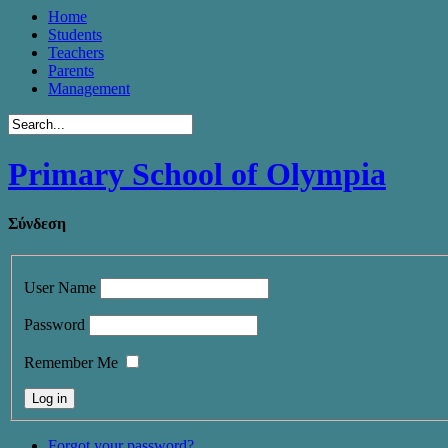
Home
Students
Teachers
Parents
Management
Primary School of Olympia
Σύνδεση
User Name
Password
Remember Me
Forgot your password?