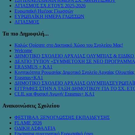
12η ΠΑΝΕΛΛΗΝΙΑ ΗΜΕΡΑ ΣΧ. ΑΘΛΗΤΙΣΜΟΥ
ΑΓΙΑΣΜΟΣ ΣΧ.ΕΤΟΥΣ 2025-2026
Ευρωπαϊκή Ημέρας Γλωσσών
ΕΥΡΩΠΑΪΚΗ ΗΜΕΡΑ ΓΛΩΣΣΩΝ
ΑΓΙΑΣΜΟΣ
Τα πιο Δημοφιλή...
Καλώς Ορίσατε στο Δικτυακό Χώρο του Σχολείου Μας!
Welcome
ΔΗΜΟΤΙΚΟ ΣΧΟΛΕΙΟ ΑΡΧΑΙΑΣ ΟΛΥΜΠΙΑΣ & ΕΙΔΙΚ
ΔΕΛΤΙΟ ΤΥΠΟΥ «ΣΥΜMΕΤΟΧΗ ΣΕ ΝΕΟ ΠΡΟΓΡΑΜΜΑ
ERASMUS + KA1
Κινητικότητα Ρουμανίας Δημοτικό Σχολείο Αρχαίας Ολυμπίας
Erasmus+KA1
ΔΗΜΟΤΙΚΟ ΣΧΟΛΕΙΟ ΑΡΧΑΙΑΣ ΟΛΥΜΠΙΑΣΕΥΡΩΠΑΪ
ΕΓΓΡΑΦΕΣ ΣΤΗΝ Α ΤΑΞΗ ΔΗΜΟΤΙΚΟΥ ΓΙΑ ΤΟ ΣΧ. ΕΤΟ
CLIL και Φυσική Αγωγή/ Erasmus+ KA1
Ανακοινώσεις Σχολείου
ΦΕΣΤΙΒΑΛ ΞΕΝΟΓΛΩΣΣΗΣ ΕΚΠΑΙΔΕΥΣΗΣ
FLAME 2026
ΟΔΙΚΗ ΑΣΦΑΛΕΙΑ
Etwinning συνεργατικό Ευρωπαϊκό έργο