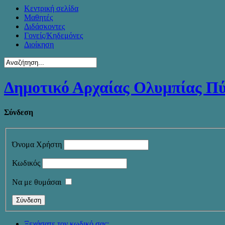
Κεντρική σελίδα
Μαθητές
Διδάσκοντες
Γονείς/Κηδεμόνες
Διοίκηση
Δημοτικό Αρχαίας Ολυμπίας Π
Σύνδεση
Όνομα Χρήστη
Κωδικός
Να με θυμάσαι
Ξεχάσατε τον κωδικό σας;