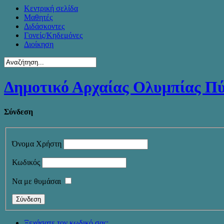
Κεντρική σελίδα
Μαθητές
Διδάσκοντες
Γονείς/Κηδεμόνες
Διοίκηση
Δημοτικό Αρχαίας Ολυμπίας Π
Σύνδεση
Όνομα Χρήστη
Κωδικός
Να με θυμάσαι
Ξεχάσατε τον κωδικό σας;