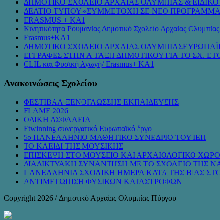
ΔΗΜΟΤΙΚΟ ΣΧΟΛΕΙΟ ΑΡΧΑΙΑΣ ΟΛΥΜΠΙΑΣ & ΕΙΔΙΚ
ΔΕΛΤΙΟ ΤΥΠΟΥ «ΣΥΜMΕΤΟΧΗ ΣΕ ΝΕΟ ΠΡΟΓΡΑΜΜΑ
ERASMUS + KA1
Κινητικότητα Ρουμανίας Δημοτικό Σχολείο Αρχαίας Ολυμπίας
Erasmus+KA1
ΔΗΜΟΤΙΚΟ ΣΧΟΛΕΙΟ ΑΡΧΑΙΑΣ ΟΛΥΜΠΙΑΣΕΥΡΩΠΑΪ
ΕΓΓΡΑΦΕΣ ΣΤΗΝ Α ΤΑΞΗ ΔΗΜΟΤΙΚΟΥ ΓΙΑ ΤΟ ΣΧ. ΕΤΟ
CLIL και Φυσική Αγωγή/ Erasmus+ KA1
Ανακοινώσεις Σχολείου
ΦΕΣΤΙΒΑΛ ΞΕΝΟΓΛΩΣΣΗΣ ΕΚΠΑΙΔΕΥΣΗΣ
FLAME 2026
ΟΔΙΚΗ ΑΣΦΑΛΕΙΑ
Etwinning συνεργατικό Ευρωπαϊκό έργο
5ο ΠΑΝΕΛΛΗΝΙΟ ΜΑΘΗΤΙΚΟ ΣΥΝΕΔΡΙΟ ΤΟΥ ΙΕΠ
ΤΟ ΚΛΕΙΔΙ ΤΗΣ ΜΟΥΣΙΚΗΣ
ΕΠΙΣΚΕΨΗ ΣΤΟ ΜΟΥΣΕΙΟ ΚΑΙ ΑΡΧΑΙΟΛΟΓΙΚΟ ΧΩΡ
ΔΙΑΔΙΚΤΥΑΚΗ ΣΥΝΑΝΤΗΣΗ ΜΕ ΤΟ ΣΧΟΛΕΙΟ ΤΗΣ 
ΠΑΝΕΛΛΗΝΙΑ ΣΧΟΛΙΚΗ ΗΜΕΡΑ ΚΑΤΑ ΤΗΣ ΒΙΑΣ ΣΤ
ΑΝΤΙΜΕΤΩΠΙΣΗ ΦΥΣΙΚΩΝ ΚΑΤΑΣΤΡΟΦΩΝ
Copyright 2026 / Δημοτικό Αρχαίας Ολυμπίας Πύργου