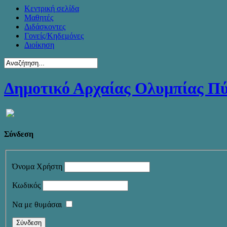
Κεντρική σελίδα
Μαθητές
Διδάσκοντες
Γονείς/Κηδεμόνες
Διοίκηση
Δημοτικό Αρχαίας Ολυμπίας Π
Σύνδεση
Όνομα Χρήστη
Κωδικός
Να με θυμάσαι