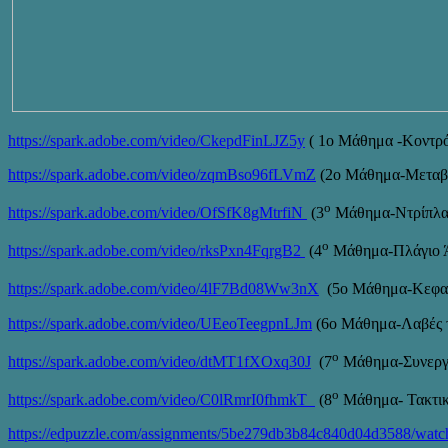
https://spark.adobe.com/video/CkepdFinLJZ5y
( 1ο Μάθημα -Κοντρόλ
https://spark.adobe.com/video/zqmBso96fLVmZ
(2o Μάθημα-Μεταβιβ
ο
https://spark.adobe.com/video/OfSfK8gMtrfiN
(3
Μάθημα-Ντρίπλα/3
ο
https://spark.adobe.com/video/rksPxn4FqrgB2
(4
Μάθημα-Πλάγιο Ά
https://spark.adobe.com/video/4lF7Bd08Ww3nX
(5o Μάθημα-Κεφαλ
https://spark.adobe.com/video/UEeoTeegpnLJm
(6ο Μάθημα-Λαβές τε
ο
https://spark.adobe.com/video/dtMT1fXOxq30J
(7
Μάθημα-Συνεργα
ο
https://spark.adobe.com/video/C0lRmrI0fhmkT
(8
Μάθημα- Τακτική
https://edpuzzle.com/assignments/5be279db3b84c840d04d3588/watc