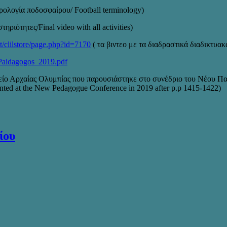
ολογία ποδοσφαίρου/ Football terminology)
ηριότητες/Final video with all activities)
et/clilstore/page.php?id=7170
( τα βιντεο με τα διαδραστικά διαδικτυακά
_Paidagogos_2019.pdf
ίο Αρχαίας Ολυμπίας που παρουσιάστηκε στο συνέδριο του Νέου Πα
ented at the New Pedagogue Conference in 2019 after p.p 1415-1422)
ίου