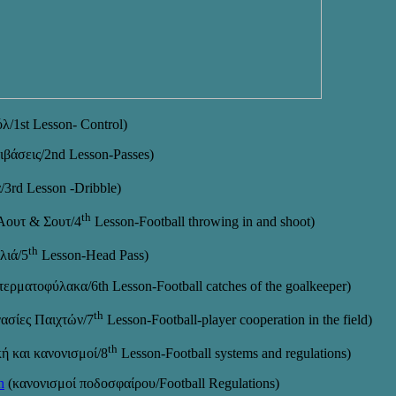
/1st Lesson- Control)
άσεις/2nd Lesson-Passes)
rd Lesson -Dribble)
th
ουτ & Σουτ/4
Lesson-Football throwing in and shoot)
th
ιά/5
Lesson-Head Pass)
ρματοφύλακα/6th Lesson-Football catches of the goalkeeper)
th
σίες Παιχτών/7
Lesson-Football-player cooperation in the field)
th
 και κανονισμοί/8
Lesson-Football systems and regulations)
h
(κανονισμοί ποδοσφαίρου/Football Regulations)