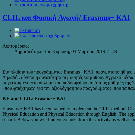
Ξεχάσατε το όνομα χρήστη;
CLIL και Φυσική Αγωγή/ Erasmus+ KA1
Λεπτομέρειες
Δημοσιεύτηκε στις Κυριακή, 03 Μαρτίου 2019 21:49
Στα πλαίσια του προγράμματος Erasmus+ KA1 πραγματοποιήθηκε ε
Δηλαδή , δίνεται η δυνατότητα οι μαθητές να μάθουν Αγγλικά μέσ
συγκεκριμένα στο άθλημα του ποδοσφαίρου από τους μαθητές της ΣΤ
–που φτιάχτηκαν για την αξιολόγηση του προγράμματος- που τα παι
P.E and CLIL/ Erasmus+ KA1
Erasmus + KA1 has been trained to implement the CLIL method. CLIL is 
Physical Education and Physical Education through English. The applic
school. Below you will find video links from this activity as well as 