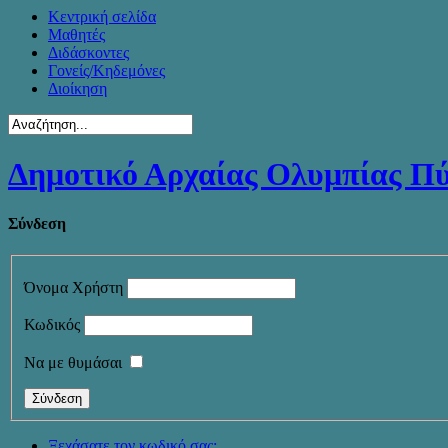
Κεντρική σελίδα
Μαθητές
Διδάσκοντες
Γονείς/Κηδεμόνες
Διοίκηση
Δημοτικό Αρχαίας Ολυμπίας Π
Σύνδεση
Όνομα Χρήστη
Κωδικός
Να με θυμάσαι
Ξεχάσατε τον κωδικό σας;