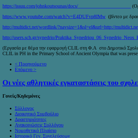
https://issuu.com/johnkoutsounas/docs/____________________
(Ορ
https://www.youtube.com/watch?v=E4DUFvp8IMw
(βίντεο με δραστ
http://multidict.net/wordlink/?navsize=1&sl=el&url=http://multidict.n
http://users.sch.gr/synedrio/Praktika_Synedriou_06_Synedrio_Neos
(Εργασία με θέμα την εφαρμογή CLIL στη Φ.Α στο Δημοτικό Σχολε
CLIL in PH in the Primary School of Ancient Olympia that was pres
< Προηγούμενο
Επόμενο >
Οι νέες αθλητικές εγκαταστάσεις του σχολε
Γονείς/Κηδεμόνες
Σύλλογος
Διοικητικό Συμβούλιο
Δραστηριότητες
Ανακοινώσεις Συλλόγου
Νομοθετικό Πλαίσιο
Ιστορικό Γεν. Συνελεύσεων