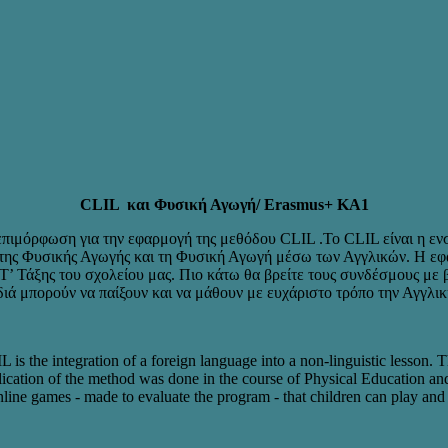
CLIL και Φυσική Αγωγή/
Erasmus+
KA1
πιμόρφωση για την εφαρμογή της μεθόδου CLIL .Το CLIL είναι η ε
ω της Φυσικής Αγωγής και τη Φυσική Αγωγή μέσω των Αγγλικών. Η ε
’ Τάξης του σχολείου μας. Πιο κάτω θα βρείτε τους συνδέσμους με β
διά μπορούν να παίξουν και να μάθουν με ευχάριστο τρόπο την Αγγλι
the integration of a foreign language into a non-linguistic lesson. Tha
ation of the method was done in the course of Physical Education and in
online games - made to evaluate the program - that children can play and