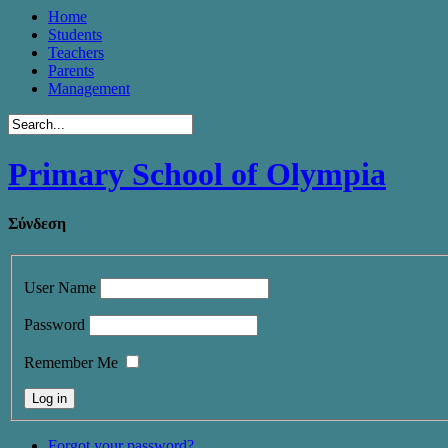
Home
Students
Teachers
Parents
Management
Primary School of Olympia
Σύνδεση
User Name
Password
Remember Me
Forgot your password?