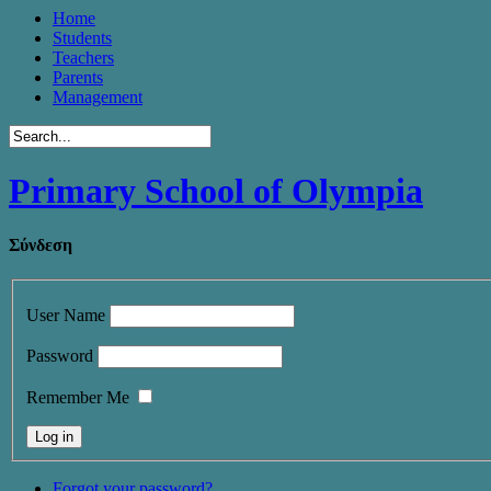
Home
Students
Teachers
Parents
Management
Primary School of Olympia
Σύνδεση
User Name
Password
Remember Me
Forgot your password?