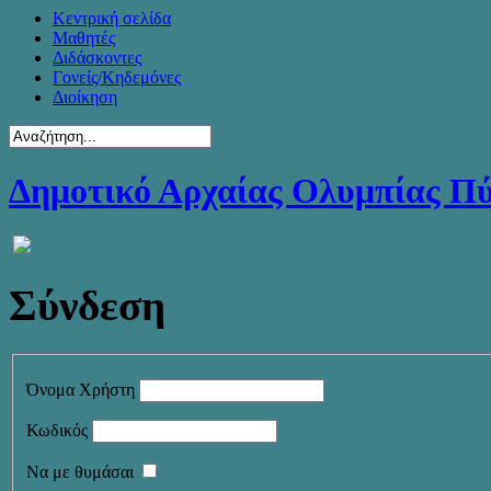
Κεντρική σελίδα
Μαθητές
Διδάσκοντες
Γονείς/Κηδεμόνες
Διοίκηση
Δημοτικό Αρχαίας Ολυμπίας Π
Σύνδεση
Όνομα Χρήστη
Κωδικός
Να με θυμάσαι